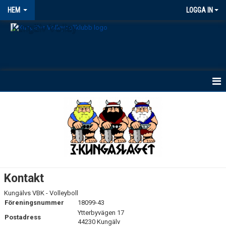
HEM
LOGGA IN
Kungälv Volley
HEM
NYHETER
OM KLUBBEN
BÖRJA SPELA
Kontakt
TRÄNINGSTIDER
Kungälvs VBK - Volleyboll
Föreningsnummer
18099-43
MEDLEMSAVGIFTER
Ytterbyvägen 17
Postadress
44230 Kungälv