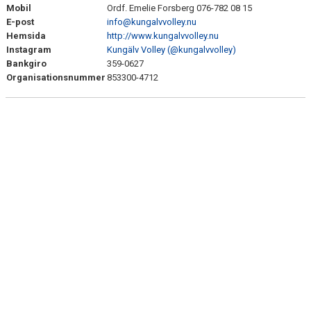
Mobil
Ordf. Emelie Forsberg 076-782 08 15
KONTAKT
E-post
info@kungalvvolley.nu
Hemsida
http://www.kungalvvolley.nu
KLUBBKLÄDER
Instagram
Kungälv Volley (@kungalvvolley)
Bankgiro
359-0627
Organisationsnummer
853300-4712