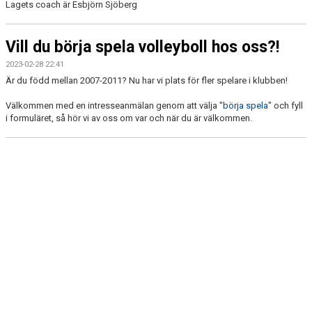
Lagets coach är Esbjörn Sjöberg
Vill du börja spela volleyboll hos oss?!
2023-02-28 22:41
Är du född mellan 2007-2011? Nu har vi plats för fler spelare i klubben!
Välkommen med en intresseanmälan genom att välja "
börja spela
" och fyll
i formuläret, så hör vi av oss om var och när du är välkommen.