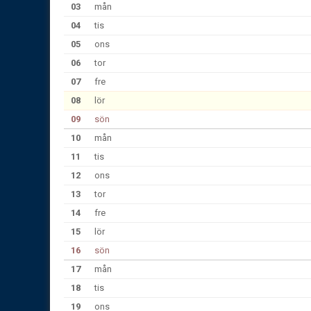
03
mån
04
tis
05
ons
06
tor
07
fre
08
lör
09
sön
10
mån
11
tis
12
ons
13
tor
14
fre
15
lör
16
sön
17
mån
18
tis
19
ons