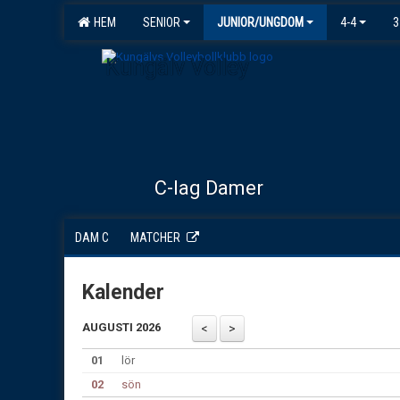
HEM
SENIOR
JUNIOR/UNGDOM
4-4
3
Kungälv Volley
C-lag Damer
DAM C
MATCHER
Kalender
AUGUSTI 2026
01
lör
02
sön