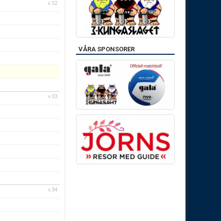
v.32
VÅRA SPONSORER
v.33
v.34