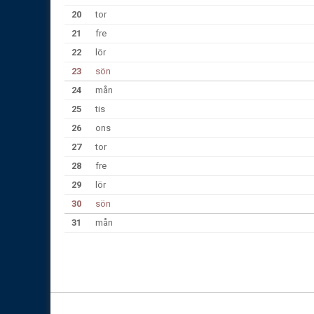
20
tor
21
fre
22
lör
23
sön
24
mån
25
tis
26
ons
27
tor
28
fre
29
lör
30
sön
31
mån