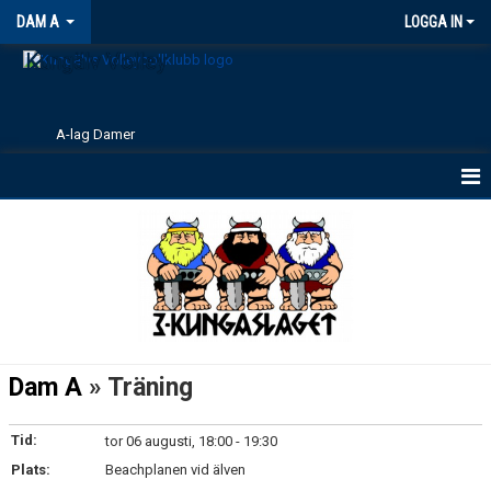
DAM A
LOGGA IN
Kungälv Volley
A-lag Damer
HEM
TRUPPEN
MATCHER
Dam A
» Träning
Tid:
tor 06 augusti, 18:00 - 19:30
Plats:
Beachplanen vid älven